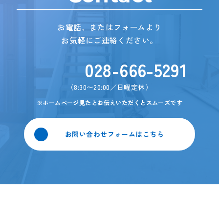
お電話、またはフォームより
お気軽にご連絡ください。
028-666-5291
グ
ル
ー
（8:30〜20:00／日曜定休）
プ
リ
※ホームページ見たとお伝えいただくとスムーズです
ン
ク
お問い合わせフォームはこちら